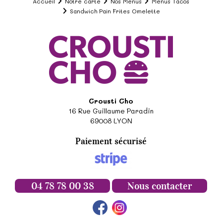
Accueil
Notre carte
Nos Menus
Menus Tacos
Sandwich Pain Frites Omelette
Crousti Cho
16 Rue Guillaume Paradin
69008
LYON
Paiement sécurisé
04 78 78 00 38
Nous contacter