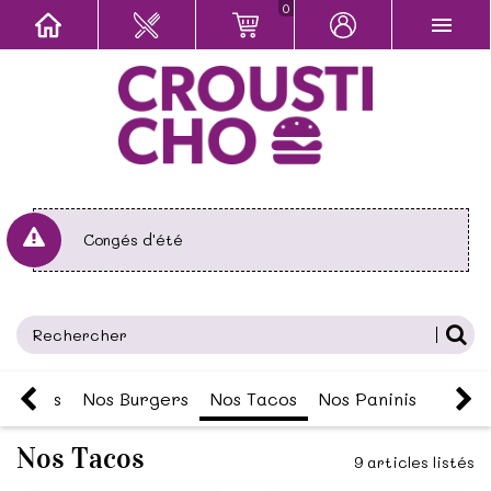
0
Congés d'été
s Menus
Nos Burgers
Nos Tacos
Nos Paninis
Nos P
Nos Tacos
9 articles listés