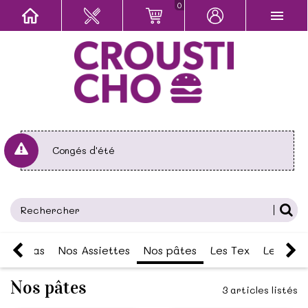
0
Congés d'été
s Pizzas
Nos Assiettes
Nos pâtes
Les Tex
Les Bois
Nos pâtes
3 articles listés