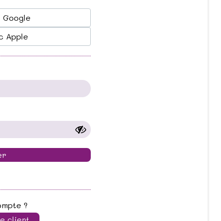
c Google
c Apple
er
ompte ?
 client